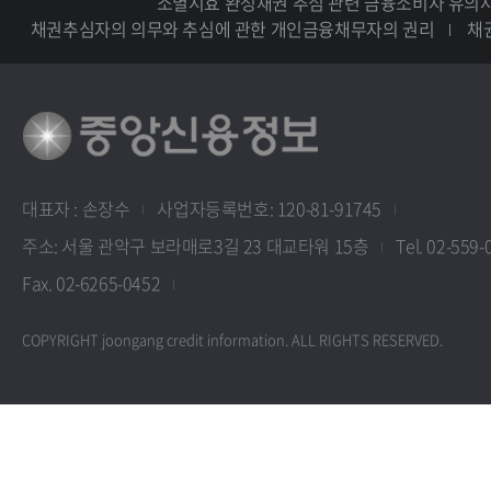
소멸시효 완성채권 추심 관련 금융소비자 유의
채권추심자의 의무와 추심에 관한 개인금융채무자의 권리
채
대표자 : 손장수
사업자등록번호: 120-81-91745
주소: 서울 관악구 보라매로3길 23 대교타워 15층
Tel. 02-559-
Fax. 02-6265-0452
COPYRIGHT joongang credit information. ALL RIGHTS RESERVED.