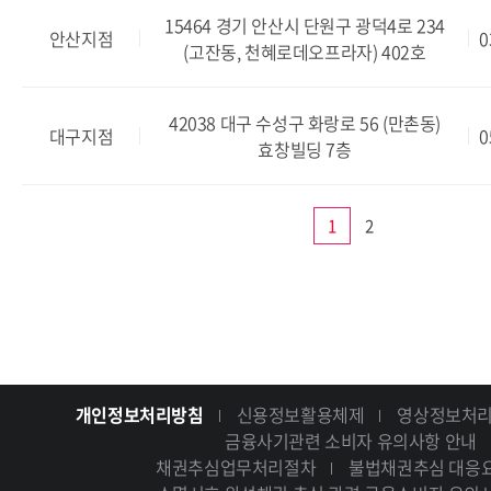
15464 경기 안산시 단원구 광덕4로 234
안산지점
0
(고잔동, 천혜로데오프라자) 402호
42038 대구 수성구 화랑로 56 (만촌동)
대구지점
0
효창빌딩 7층
1
2
개인정보처리방침
신용정보활용체제
영상정보처리
금융사기관련 소비자 유의사항 안내
채권추심업무처리절차
불법채권추심 대응