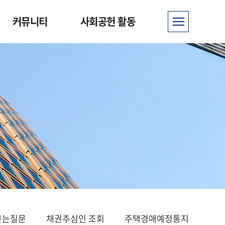
커뮤니티
사회공헌 활동
묻는질문
채권추심인 조회
주택경매예정통지